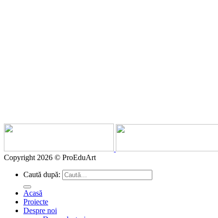
Cadru proiect
Comunitate
Parteneri
Contact
Linkuri Utile
Contul meu
Politica de confidențialitate
Termeni și condiții
Politica de retur
Copyright 2026 © ProEduArt
Caută după:
Acasă
Proiecte
Despre noi