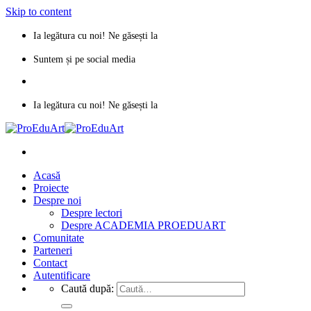
Skip to content
Ia legătura cu noi! Ne găsești la
proeduart.arad@gmail.com
Suntem și pe social media
Ia legătura cu noi! Ne găsești la
proeduart.arad@gmail.com
Acasă
Proiecte
Despre noi
Despre lectori
Despre ACADEMIA PROEDUART
Comunitate
Parteneri
Contact
Autentificare
Caută după: