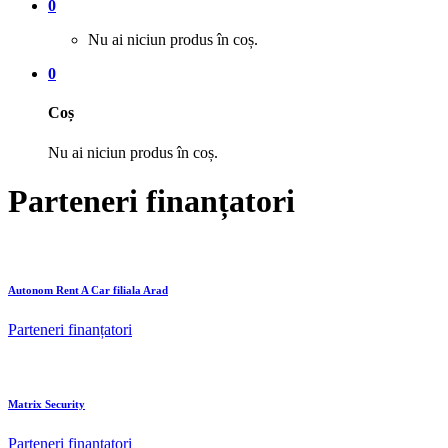
0
Nu ai niciun produs în coș.
0
Coș
Nu ai niciun produs în coș.
Parteneri finanțatori
Autonom Rent A Car filiala Arad
Parteneri finanțatori
Matrix Security
Parteneri finanțatori