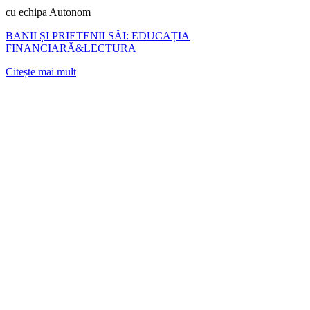
cu echipa Autonom
BANII ȘI PRIETENII SĂI: EDUCAȚIA
FINANCIARĂ&LECTURA
Citește mai mult