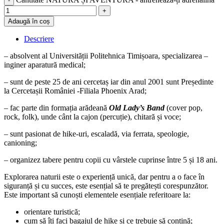
Adaugă în coș
Descriere
– absolvent al Universității Politehnica Timișoara, specializarea –
inginer aparatură medical;
– sunt de peste 25 de ani cercetaș iar din anul 2001 sunt Președinte
la Cercetașii României -Filiala Phoenix Arad;
– fac parte din formația arădeană
Old Lady’s Band
(cover pop,
rock, folk), unde cânt la cajon (percuție), chitară și voce;
– sunt pasionat de hike-uri, escaladă, via ferrata, speologie,
canioning;
– organizez tabere pentru copii cu vârstele cuprinse între 5 și 18 ani.
Explorarea naturii este o experiență unică, dar pentru a o face în
siguranță și cu succes, este esențial să te pregătești corespunzător.
Este important să cunoști elementele esențiale referitoare la:
orientare turistică;
cum să îți faci bagajul de hike și ce trebuie să conțină;