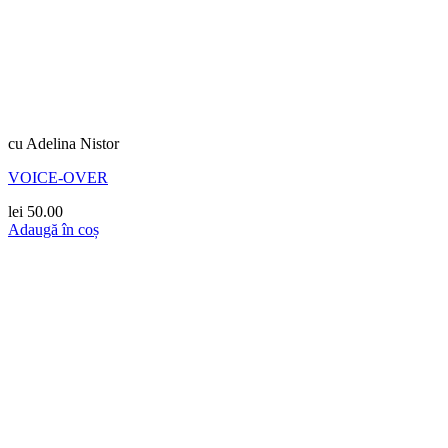
cu Adelina Nistor
VOICE-OVER
lei
50.00
Adaugă în coș