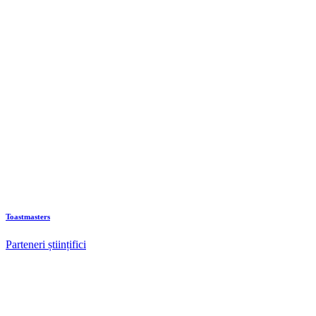
Toastmasters
Parteneri științifici