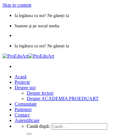
Skip to content
Ia legătura cu noi! Ne găsești la
proeduart.arad@gmail.com
Suntem și pe social media
Ia legătura cu noi! Ne găsești la
proeduart.arad@gmail.com
Acasă
Proiecte
Despre noi
Despre lectori
Despre ACADEMIA PROEDUART
Comunitate
Parteneri
Contact
Autentificare
Caută după: