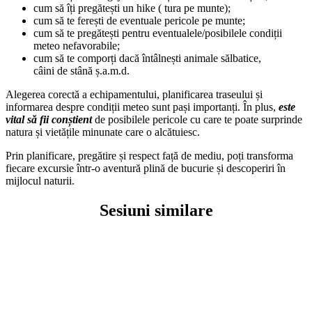
cum să îți pregătești un hike ( tura pe munte);
cum să te ferești de eventuale pericole pe munte;
cum să te pregătești pentru eventualele/posibilele condiții
meteo nefavorabile;
cum să te comporți dacă întâlnești animale sălbatice,
câini de stână ș.a.m.d.
Alegerea corectă a echipamentului, planificarea traseului și
informarea despre condiții meteo sunt pași importanți. În plus,
este
vital să fii conștient
de posibilele pericole cu care te poate surprinde
natura și vietățile minunate care o alcătuiesc.
Prin planificare, pregătire și respect față de mediu, poți transforma
fiecare excursie într-o aventură plină de bucurie și descoperiri în
mijlocul naturii.
Sesiuni similare